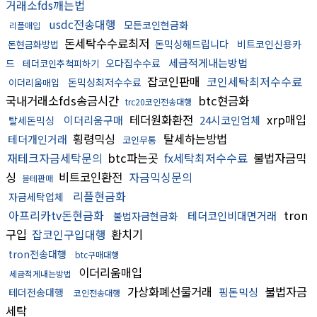
거래소fds깨는법
usdc전송대행
모든코인현금화
리플매입
돈세탁수수료최저
돈믹싱해드립니다
비트코인신용카
돈현금화방법
세금적게내는방법
드
오다집수수료
테더코인추척피하기
잡코인판매
코인세탁최저수수료
돈믹싱최저수수료
이더리움매입
국내거래소fds송금시간
btc현금화
trc20코인전송대행
테더원화환전
xrp매입
이더리움구매
24시코인업체
탈세돈믹싱
횡령믹싱
탈세하는방법
테더개인거래
코인무통
재테크자금세탁문의
btc파는곳
fx세탁최저수수료
불법자금믹
싱
비트코인환전
자금믹싱문의
블테판매
리플현금화
자금세탁업체
아프리카tv돈현금화
tron
테더코인비대면거래
불법자금현금화
구입
잡코인구입대행
환치기
tron전송대행
btc구매대행
이더리움매입
세금적게내는방법
가상화폐선물거래
불법자금
핑돈믹싱
테더전송대행
코인전송대행
세탁