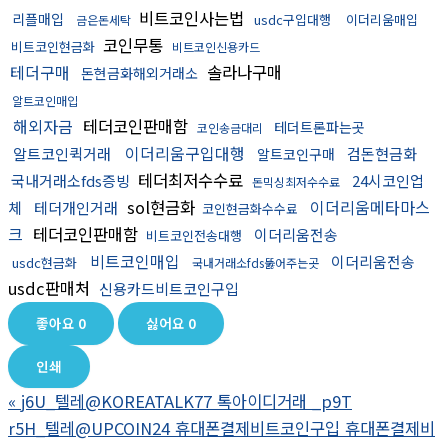
비트코인사는법
리플매입
usdc구입대행
이더리움매입
금은돈세탁
코인무통
비트코인현금화
비트코인신용카드
테더구매
솔라나구매
돈현금화해외거래소
알트코인매입
해외자금
테더코인판매함
테더트론파는곳
코인송금대리
이더리움구입대행
알트코인퀵거래
검돈현금화
알트코인구매
테더최저수수료
국내거래소fds증빙
24시코인업
돈믹싱최저수수료
sol현금화
이더리움메타마스
체
테더개인거래
코인현금화수수료
크
테더코인판매함
이더리움전송
비트코인전송대행
비트코인매입
이더리움전송
usdc현금화
국내거래소fds뚫어주는곳
usdc판매처
신용카드비트코인구입
좋아요
0
싫어요
0
인쇄
«
j6U_텔레@KOREATALK77 톡아이디거래 _p9T
r5H_텔레@UPCOIN24 휴대폰결제비트코인구입 휴대폰결제비