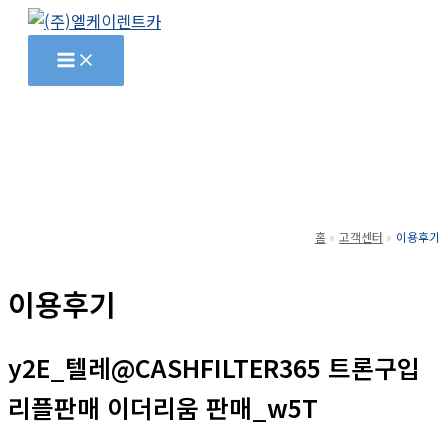
콘
텐
츠
로
건
너
뛰
기
홈
고객센터
이용후기
이용후기
y2E_텔레@CASHFILTER365 트론구입
리플판매 이더리움 판매_w5T