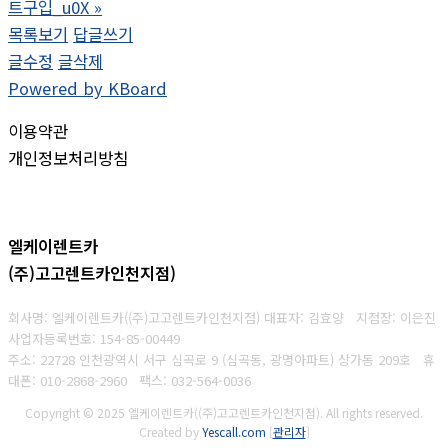
트구입_u0X
»
목록보기
답글쓰기
글수정
글삭제
Powered by KBoard
이용약관
개인정보처리방침
엘케이렌트카
(주)고고렌트카인천지점)
회사명: 엘케이렌트카((주)고고렌트카인천지점) 대표자: 김효양 지점장: 이은진
사업자등록번호:
154-85-00449
주소: 22728 인천광역시 서구 심곡로 9 (심곡동, 광명아파트) 상가동 209호 휴
대폰
: 010-2868-2960
팩스:
032-564-0036
Copyright © 2025 엘케이렌트카((주)고고렌트카인천지점). All rights reserved.
Created by
Yescall.com
[
관리자
]