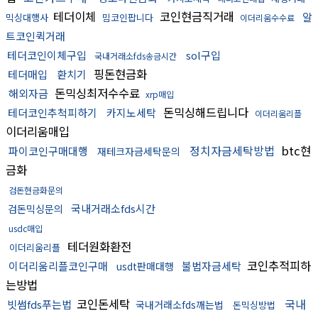
테더이체
코인현금직거래
알
믹싱대행사
밈코인팝니다
이더리움수수료
트코인퀵거래
테더코인이체구입
sol구입
국내거래소fds송금시간
핑돈현금화
테더매입
환치기
돈믹싱최저수수료
해외자금
xrp매입
돈믹싱해드립니다
테더코인추척피하기
카지노세탁
이더리움리플
이더리움매입
정치자금세탁방법
btc현
파이코인구매대행
재테크자금세탁문의
금화
검돈현금화문의
국내거래소fds시간
검돈믹싱문의
usdc매입
테더원화환전
이더리움리플
코인추적피하
이더리움리플코인구매
불법자금세탁
usdt판매대행
는방법
코인돈세탁
국내
빗썸fds푸는법
국내거래소fds깨는법
돈믹싱방법