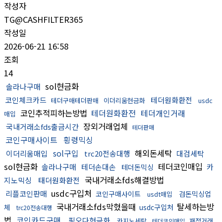
작성자
TG@CASHFILTER365
작성일
2026-06-21 16:58
조회
14
sol현금화
솔라나구매
코인체크카드
테더원화환전
테더구매테더판매
이더리움현금화
usdc
코인추적피하는방법
테더원화환전
테더개인거래
매입
장외거래업체
국내거래소fds출금시간
테더판매
코인구매사이트
횡령믹싱
sol구입
해외돈세탁
이더리움매입
trc20전송대행
대검세탁
sol현금화
테더코인매입
솔라나구매
테더손대손
카
테더돈믹싱
국내거래소fds해결방법
지노믹싱
태더원화환전
usdc구입처
리플코인판매
코인구매사이트
검돈믹싱업
usdt매입
국내거래소fds막혔을때
탈세하는방
체
usdc구입처
trc20전송대행
법
코인카드구매
핑오다현금화
카지노세탁
재정거래
테더코인매입