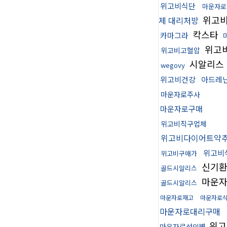
위고비식단
마운자로
위고
제 대리처방
칵스타
카마그라
위고
위고비고혈압
시알리스
wegovy
위고비건강
아드레
마운자로주사
마운자로구매
위고비직구업체
위고비다이어트약
위고비
위고비구매가
신기
골드시알리스
마운자
골드시알리스
마운자로재고
마운자로
마운자로대리구매
위고
마운자로성인병