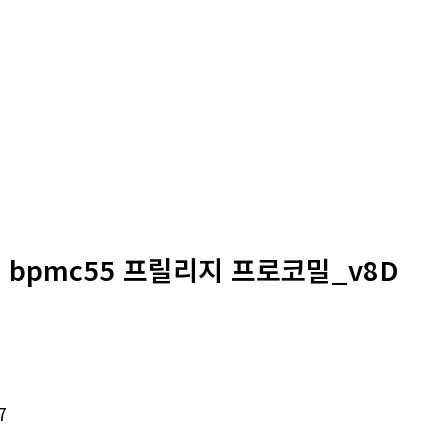
: bpmc55 프릴리지 프로코밀_v8D
7