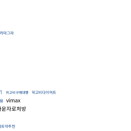
카마그라
기
위고비다이어트
위고비구매대행
vimax
용
마운자로처방
어트약추천