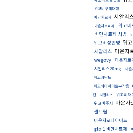
위고비구매대행
시알리
비만치료제
위고비
마운자로효과
비만치료제 처방
위고
위고비성인병
마운자
시알리스
wegovy
마운자로
시알리스20mg
마운
위고비당뇨
위고비다이어트부작용
위고비재
단
시알리스
마운자
위고비주사
센트립
마운자로다이어트
glp-1 비만치료제