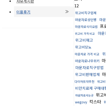
자유게시판
12
이용후기
위고비직구업체
마운
마운자로성인병
프
마운자로식이요법
마운
위고비 가격 비교
위고비재고
위고비당뇨
위
마운자로 가격 비교
마
마운자로나무위키
마운자로직구방법
마
위고비판매업체
다이어트약추천
위고비
비만치료제 구매대
위고
마운자로사는곳
칵스타
wegovy