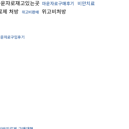
운자로재고있는곳
비만치료
마운자로구매후기
료제 처방
위고비처방
위고비판매
마운자로구입후기
비만치료제 구매대행