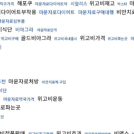
해포쿠
위고비재고
마
시알리스
직구가격
마운자로다이어트약
칵스타
비다이어트부작용
비만치
마운자로다이어트
마운자로구매대행
마운자로심부름
비식단
비아그라
마운자로단가
골드비아그라
위고비가격
위고비구매
위고비국내출시
위고비파는곳
닌
마운자로처방
추천
비만치료제 구입
식단
환
위고비운동
마운자로약국가격
로파는곳
식단
비정품판매
위고비효과
비맥스
위고비직구업체
마운자로처방방법