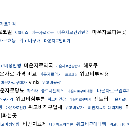
자로가격
로코밀
마운자로파는곳
마운자로건강관리
마운자로약국
시알리스
자로효능
위고비구매
마운자로달리기
마운자로약국
해포쿠
고비성인병
마운자로건강관리
운자로 가격 비교
위고비부작용
마운자로약가
프로코밀
vinix
마운자로구매가
위고비용량
운자로당뇨
마운자로구입후
칵스타
골드시알리스
마운자로구매대행
위고비심부름
센트립
위고비건강
직구가격
마운자로비
마운자로구매가
위고비직구업체
행
위고비약가
비만치료제 대리처방
마운자로건강
비파는곳
비만치료제
위고비구매대행
위고비성인병
다이어트약추천
위고비다이