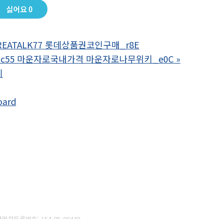
싫어요
0
REATALK77 롯데상품권코인구매_r8E
pmc55 마운자로국내가격 마운자로나무위키_e0C
»
기
oard
사업자등록번호:
154-85-00449