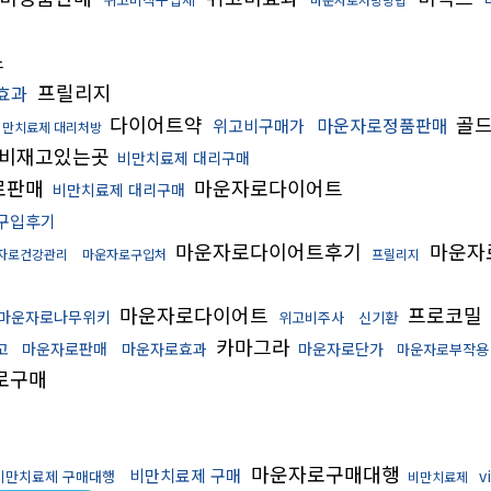
스
프릴리지
효과
다이어트약
골드
마운자로정품판매
위고비구매가
비만치료제 대리처방
비재고있는곳
비만치료제 대리구매
로판매
마운자로다이어트
비만치료제 대리구매
구입후기
마운자로다이어트후기
마운자
자로건강관리
마운자로구입처
프릴리지
마운자로다이어트
프로코밀
마운자로나무위키
위고비주사
신기환
카마그라
고
마운자로판매
마운자로효과
마운자로단가
마운자로부작용
로구매
마운자로구매대행
비만치료제 구매
v
비만치료제 구매대행
비만치료제