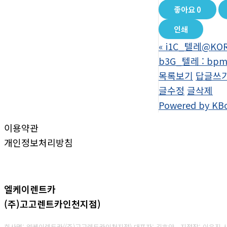
좋아요
0
인쇄
«
i1C_텔레@KO
b3G_텔레 : b
목록보기
답글쓰
글수정
글삭제
Powered by KB
이용약관
개인정보처리방침
엘케이렌트카
(주)고고렌트카인천지점)
회사명: 엘케이렌트카((주)고고렌트카인천지점) 대표자: 김효양 지점장: 이은진