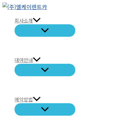
콘
텐
회사소개
츠
로
건
너
뛰
대여안내
기
예약방법