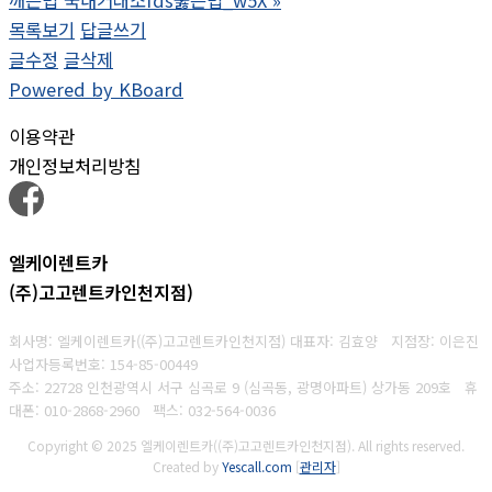
깨는법 국내거래소fds뚫는법_w5X
»
목록보기
답글쓰기
글수정
글삭제
Powered by KBoard
이용약관
개인정보처리방침
엘케이렌트카
(주)고고렌트카인천지점)
회사명: 엘케이렌트카((주)고고렌트카인천지점) 대표자: 김효양 지점장: 이은진
사업자등록번호:
154-85-00449
주소: 22728 인천광역시 서구 심곡로 9 (심곡동, 광명아파트) 상가동 209호 휴
대폰
: 010-2868-2960
팩스:
032-564-0036
Copyright © 2025 엘케이렌트카((주)고고렌트카인천지점). All rights reserved.
Created by
Yescall.com
[
관리자
]