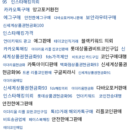
95
인스타해킹의뢰
카카오톡구매
망고포커환전
에그구매
보안라우터구매
안전한에그구매
다바오포커머니판매
신세계상품권현금화100
인스타해킹가격
에그판매
블랙키워드 의뢰
언더키워드 광고
테더코인직거래
롯데상품권비트코인구입
신
카카오톡해킹
이더리움 리플 잡코인판매
세계상품권현금화93
코인구매대행
fds가격제안
비트코인 카드구입
카톡아이디판매
신세계상품권
백화점상품권현금화93
이더리움현금화
현금화96
구글찌라시
트론 리플코인판매
신세계상품권현금화91
이더리움매입
신세계상품권현금화93
다바오포커판매
fds해킹의뢰
이더리움현금화
인스타해킹의뢰
롯데상품권현금화96
언더키워드
코인전송대행
안전한에그판매
리플코인판매
톡ID거래 해외카톡구매
이더리움 리플 모든코인구입
안전한에그판매
비트송금업체
페이스북해킹
테더코인매입