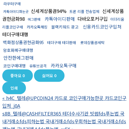
라우터구매
신세계상품권94%
신세계상품
트론 리플 전송업체
카톡아이디파는곳
권현금화98
카톡아이디판매
다바오포커구입
이더리움
에그판매
신용카드코인구입처
블랙키워드 광고
리플코인구매
카카오톡해킹
테더구매대행
백화점상품권현금화95
테더구매 테더판매
롯데상품권세탁
암호화폐구매대행
안전한에그판매
카카오톡구매
코인구매대행
유튜브공격
좋아요
0
싫어요
0
인쇄
«
h4C_텔레@UPCOIN24 카드로 코인구매가능한곳 카드코인구
입처_j0A
s8B_텔레@CASHFILTER365 테더수사기관 빗썸fds푸는법 국
내거래소fds피하는법 국내거래소fds우회하는법 국내거래소fds