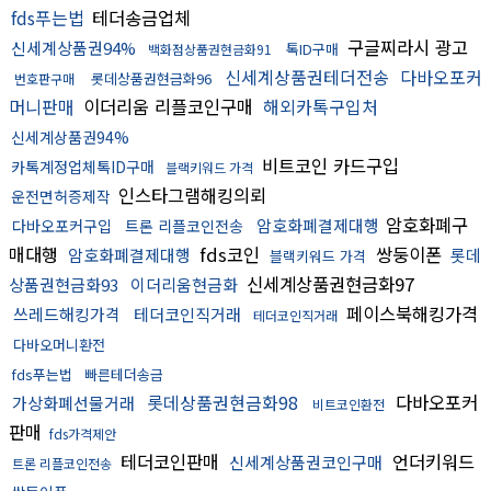
fds푸는법
테더송금업체
구글찌라시 광고
신세계상품권94%
톡ID구매
백화점상품권현금화91
신세계상품권테더전송
다바오포커
롯데상품권현금화96
번호판구매
머니판매
이더리움 리플코인구매
해외카톡구입처
신세계상품권94%
비트코인 카드구입
카톡계정업체톡ID구매
블랙키워드 가격
인스타그램해킹의뢰
운전면허증제작
암호화폐구
암호화폐결제대행
다바오포커구입
트론 리플코인전송
매대행
fds코인
쌍둥이폰
암호화폐결제대행
롯데
블랙키워드 가격
신세계상품권현금화97
상품권현금화93
이더리움현금화
페이스북해킹가격
쓰레드해킹가격
테더코인직거래
테더코인직거래
다바오머니환전
fds푸는법
빠른테더송금
롯데상품권현금화98
다바오포커
가상화폐선물거래
비트코인환전
판매
fds가격제안
테더코인판매
언더키워드
신세계상품권코인구매
트론 리플코인전송