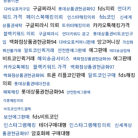
쌍둥이폰
구글찌라시
fds의뢰
언더키
롯데상품권현금화92
다바오포커구입
워드 가격
페이스북해킹의뢰
fds코인
인스타해킹의뢰
신세계
구글찌라시 의뢰
카카오톡해킹가격
상품권세탁
트위터해킹의뢰
블랙키워드 의뢰
구글찌라시
롯데상품권비트코인구
언더키워드 광고
백화점상품권현금화94
망고머니상
입
다바오포커머니판매
가상화
에그판매
알트코인퀵거래
안전한에그판매
폐선물거래
테더송금업체
비트코인퀵거래
해외송금서비스
에그판매
백화점상품권현금화99
블랙키워드 가격
카카오톡해킹
백화점상품권현금화97
트론 리플코인판매
알트코인구매
fds해킹
백화점상품권현금화96
의뢰
롯데상품권테더전송
롯데상품권현금화94
페북해킹
안전한에그판매
각종해킹의뢰
비트코인카드결제
fds비트코인
보안에그판매
인스타그램해킹
테더구매대행
인스타그램해킹의뢰
신세계상
암호화폐 구매대행
품권현금화97