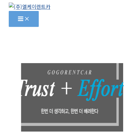
콘
텐
츠
로
건
너
뛰
기