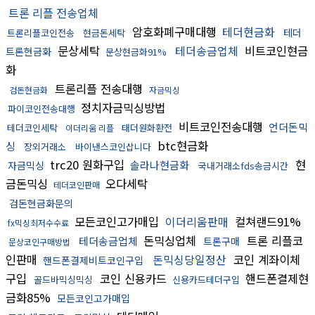
트론 리플 전송업체
암호화폐구매대행
테더현금화
테더
트론리플코인전송
현금돈세탁
문상세탁
테더송금업체
비트코인현금
트론현금화
문상현금화91%
화
트론리플 전송대행
검돈현금화
자금믹싱
정치자금믹싱방법
파이코인전송대행
비트코인전송대행
언더돈믹
테더코인세탁
태더원화환전
이더리움 리플
btc현금화
싱
장외거래소
바이낸스코인삽니다
trc20 원화구입
현
솔라나현금화
자금믹싱
국내거래소fds송금시간
금돈믹싱
오다세탁
테더코인판매
검돈현금화문의
모든코인고가매입
이더리움판매
컬쳐랜드91%
fx믹싱최저수수료
돈믹싱업체
트론 리플코
테더송금업체
트론구매
문상코인구매방법
인판매
돈믹싱당일정산
코인 계좌이체
핸드폰결제비트코인구입
구입
코인 신용카드
핸드폰결제현
골드바믹싱믹싱
신용카드테더구입
금화85%
모든코인고가매입