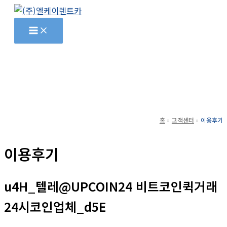
콘
텐
츠
로
건
너
뛰
기
홈
고객센터
이용후기
이용후기
u4H_텔레@UPCOIN24 비트코인퀵거래
24시코인업체_d5E