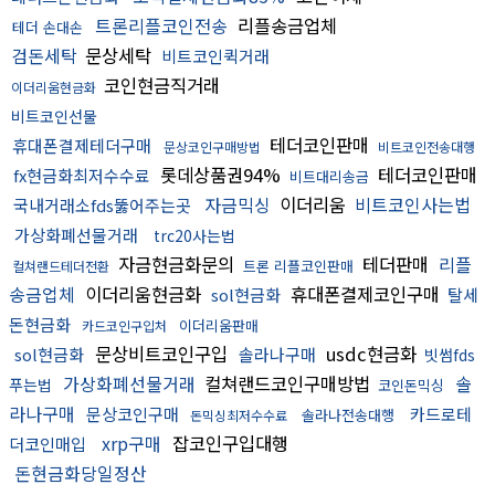
트론리플코인전송
리플송금업체
테더 손대손
검돈세탁
문상세탁
비트코인퀵거래
코인현금직거래
이더리움현금화
비트코인선물
테더코인판매
휴대폰결제테더구매
문상코인구매방법
비트코인전송대행
롯데상품권94%
테더코인판매
fx현금화최저수수료
비트대리송금
자금믹싱
이더리움
비트코인사는법
국내거래소fds뚫어주는곳
가상화폐선물거래
trc20사는법
자금현금화문의
테더판매
리플
트론 리플코인판매
컬쳐랜드테더전환
송금업체
이더리움현금화
휴대폰결제코인구매
sol현금화
탈세
돈현금화
이더리움판매
카드코인구입처
문상비트코인구입
usdc현금화
sol현금화
솔라나구매
빗썸fds
가상화폐선물거래
컬쳐랜드코인구매방법
솔
푸는법
코인돈믹싱
라나구매
문상코인구매
카드로테
솔라나전송대행
돈믹싱최저수수료
xrp구매
잡코인구입대행
더코인매입
돈현금화당일정산