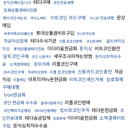
테더구매
돈믹싱해드립니다
코인전송대행
문화상품권테더전환
비트코인 카드구매
문상
파이코인사는곳
trc20 전송대행
카지노세탁
매입
롯데상품권비트구입
국내거래소fds뚫는법
trc20사는법
테더수사기관
자금믹싱업체
골드바믹싱
리플 잡코인판매
코인돈세탁
이더리움현금화
핑믹싱
비트코인환전
믹싱
롯데상품권테더전송
알트코인구매
세무조사피하는방법
돈믹싱최저수수
코인 신용카드
리플코인구매
장외거래
료
소액결제매입
신용카드코인충전
자금
24시코인구매
리플 잡코인판매
자금믹싱업체
믹싱
아프리카tv돈현금화
비트코인개인거래
암호화폐
리플매입
구매대행
tron현금화
리플코인판매
코인 현금화 수수료
솔라나원화구입
업비트코인추적
테더돈현금화
코
코인해외지갑매입
테더코인판매함
테더송금업체
이더리움현금화
소액결제비트
인전송대행
암호화폐
구입
돈믹싱최저수수료