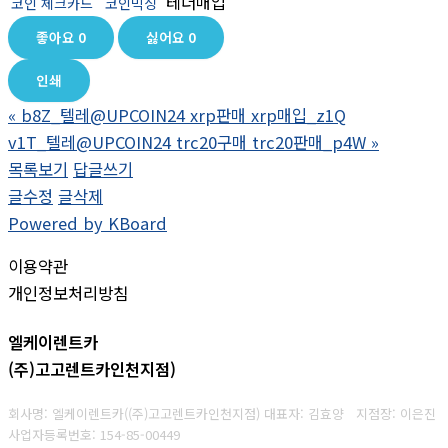
테더매입
코인 체크카드
코인믹싱
좋아요
0
싫어요
0
인쇄
«
b8Z_텔레@UPCOIN24 xrp판매 xrp매입_z1Q
v1T_텔레@UPCOIN24 trc20구매 trc20판매_p4W
»
목록보기
답글쓰기
글수정
글삭제
Powered by KBoard
이용약관
개인정보처리방침
엘케이렌트카
(주)고고렌트카인천지점)
회사명: 엘케이렌트카((주)고고렌트카인천지점) 대표자: 김효양 지점장: 이은진
사업자등록번호:
154-85-00449