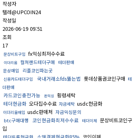
작성자
텔레@UPCOIN24
작성일
2026-06-19 09:51
조회
17
fx믹싱최저수수료
문상비트구입
컬쳐랜드테더구매
테더판매
이더리움
리플코인파는곳
문상매입
국내거래소fds뚫는법
롯데상품권코인구매
테
신용카드테더구입
더판매
카드코인충전가능
횡령세탁
돈믹싱
테더현금화
오다집수수료
usdc현금화
자금세탁
usdc판매처
자금믹싱문의
이더리움매입
코인현금화최저수수료
문상비트코인구
btc구매대행
테더이체
입
소액결제현금화85%
코인이체
테더트론현금화