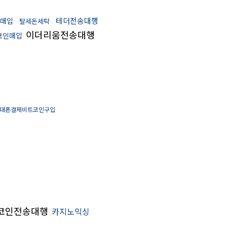
테더전송대행
더매입
탈세돈세탁
이더리움전송대행
코인매입
대폰결제비트코인구입
코인전송대행
카지노믹싱