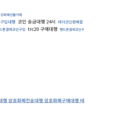
가상화폐선물거래
코인 송금대행 24시
스구입대행
테더코인판매함
trc20 구매대행
드폰결제코인구입
핸드폰결제코인구
전송대행 암호화폐전송대행 암호화폐구매대행 테