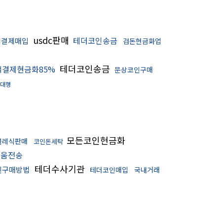
usdc판매
테더코인송금
액결제매입
검돈현금화업
테더코인송금
액결제현금화85%
문상코인구매
대행
모든코인현금화
클레식판매
코인돈세탁
리움전송
테더수사기관
인구매방법
테더코인매입
국내거래