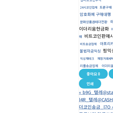
트론구매
24시코인업체
암호화폐 구매대행
문화상품권테더전환
이더리움현금화
비트코인판매
매
아프리카
비트송금업체
핑믹
불법자금믹싱
믹싱재테크
재정거래세
리플송금업체
이더리
좋아요
0
인쇄
«
b9G_텔레@st
l4R_텔레@CA
더코인송금_l7O