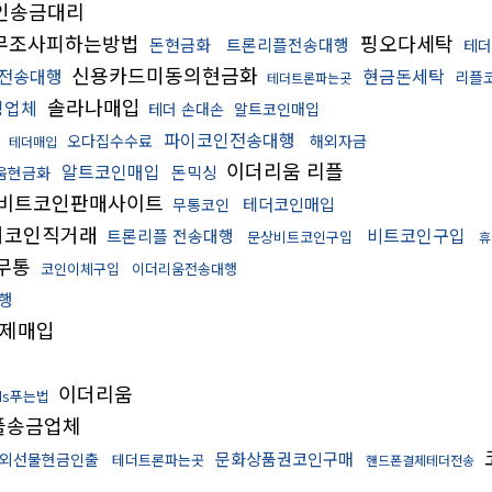
인송금대리
무조사피하는방법
핑오다세탁
돈현금화
트론리플전송대행
테
신용카드미동의현금화
전송대행
현금돈세탁
리플
테더트론파는곳
솔라나매입
싱업체
테더 손대손
알트코인매입
파이코인전송대행
오다집수수료
해외자금
테더매입
이더리움 리플
알트코인매입
돈믹싱
움현금화
비트코인판매사이트
테더코인매입
무통코인
더코인직거래
비트코인구입
트론리플 전송대행
문상비트코인구입
휴
무통
코인이체구입
이더리움전송대행
행
제매입
이더리움
ds푸는법
플송금업체
문화상품권코인구매
외선물현금인출
테더트론파는곳
핸드폰결제테더전송