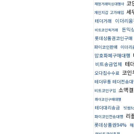
코
재정거래믹싱대행사
세
개인지갑 고가매입
이더리움
테더거래
돈믹
비트코인퀵거래
롯데상품권코인구매
파이코인판매
이더리
암호화폐구매대행
테
비트송금업체
코인
오다집수수료
테더무통 테더전송대
소액결
비트코인구입
파이코인구매대행
테더대리송금
빗썸f
리
파이코인전송대행
롯데상품권94%
해
업비트코인추적