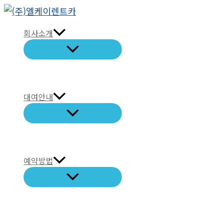
콘
텐
회사소개
츠
로
건
너
뛰
대여안내
기
예약방법