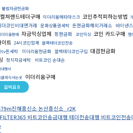
불법자금현금화
컬쳐랜드테더구매
코인추적피하는방법
이더리움메타마스크
테더코인비대면거래
돈현금화해외거래소
바이낸
문화상품권세탁
자금믹싱업체
코인 카드구매
핑현금화
코인믹싱
핸
이더리움판매
사이트
24시코인업체
블랙테더코인전송
대검현금화
tv돈세탁
이더리움현금화
블랙테더코인구입
싱
정치자금세탁
비트코인 손대손
탁대행사
이더리움구매
움클레식사는곳
싫어요
0
a79m진해흥신소 논산흥신소_r2K
SHFILTER365 비트코인송금대행 테더전송대행 비트코인
»