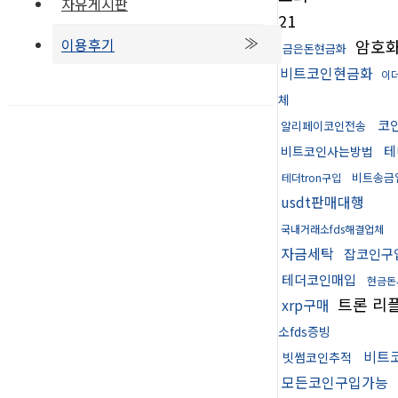
자유게시판
21
이용후기
암호
금은돈현금화
비트코인현금화
이
체
코
알리페이코인전송
테
비트코인사는방법
비트송금
테더tron구입
usdt판매대행
국내거래소fds해결업체
자금세탁
잡코인구
테더코인매입
현금돈
트론 리
xrp구매
소fds증빙
비트
빗썸코인추적
모든코인구입가능