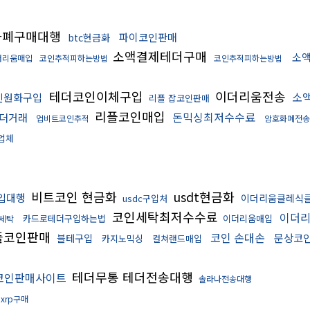
화폐구매대행
파이코인판매
btc현금화
소액결제테더구매
소
더리움매입
코인추적피하는방법
코인추적피하는방법
테더코인이체구입
이더리움전송
소
인원화구입
리플 잡코인판매
리플코인매입
돈믹싱최저수수료
더거래
업비트코인추적
암호화폐전송
업체
비트코인 현금화
usdt현금화
입대행
이더리움클레식
usdc구입처
코인세탁최저수수료
이더
카드로테더구입하는법
이더리움매입
세탁
플코인판매
코인 손대손
문상코
블테구입
카지노믹싱
컬쳐랜드매입
테더무통 테더전송대행
코인판매사이트
솔라나전송대행
xrp구매