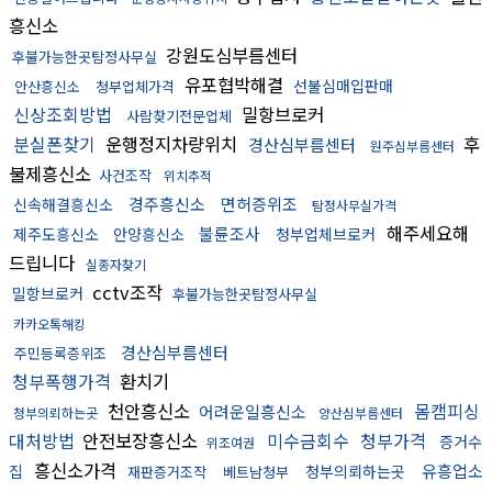
흥신소
강원도심부름센터
후불가능한곳탐정사무실
유포협박해결
선불심매입판매
안산흥신소
청부업체가격
신상조회방법
밀항브로커
사람찾기전문업체
분실폰찾기
운행정지차량위치
후
경산심부름센터
원주심부름센터
불제흥신소
사건조작
위치추적
경주흥신소
면허증위조
신속해결흥신소
탐정사무실가격
해주세요해
불륜조사
제주도흥신소
안양흥신소
청부업체브로커
드립니다
실종자찾기
cctv조작
밀항브로커
후불가능한곳탐정사무실
카카오톡해킹
경산심부름센터
주민등록증위조
청부폭행가격
환치기
천안흥신소
몸캠피싱
어려운일흥신소
청부의뢰하는곳
양산심부름센터
대처방법
안전보장흥신소
미수금회수
청부가격
증거수
위조여권
흥신소가격
유흥업소
집
청부의뢰하는곳
재판증거조작
베트남청부