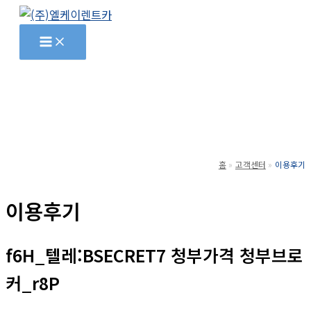
콘
텐
츠
로
건
너
뛰
기
홈
고객센터
이용후기
이용후기
f6H_텔레:BSECRET7 청부가격 청부브로
커_r8P