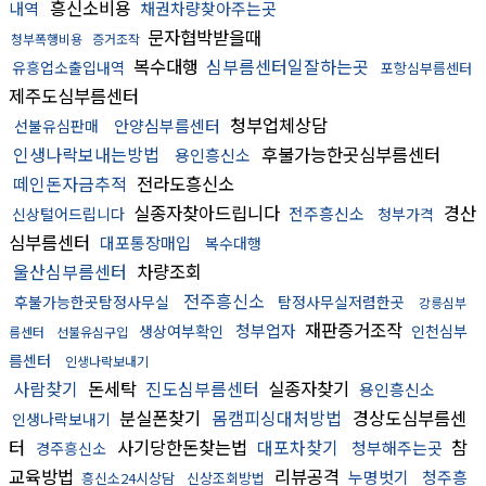
흥신소비용
내역
채권차량찾아주는곳
문자협박받을때
청부폭행비용
증거조작
복수대행
심부름센터일잘하는곳
유흥업소출입내역
포항심부름센터
제주도심부름센터
청부업체상담
안양심부름센터
선불유심판매
인생나락보내는방법
후불가능한곳심부름센터
용인흥신소
떼인돈자금추적
전라도흥신소
실종자찾아드립니다
경산
전주흥신소
신상털어드립니다
청부가격
심부름센터
대포통장매입
복수대행
울산심부름센터
차량조회
전주흥신소
후불가능한곳탐정사무실
탐정사무실저렴한곳
강릉심부
재판증거조작
청부업자
생상여부확인
인천심부
름센터
선불유심구입
름센터
인생나락보내기
사람찾기
돈세탁
진도심부름센터
실종자찾기
용인흥신소
분실폰찾기
몸캠피싱대처방법
경상도심부름센
인생나락보내기
터
사기당한돈찾는법
대포차찾기
참
청부해주는곳
경주흥신소
교육방법
리뷰공격
누명벗기
청주흥
흥신소24시상담
신상조회방법