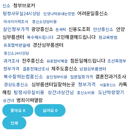
청부브로커
신소
어려운일흥신소
탐정사무실24시상담
인생나락보내는방법
마사지이력조사
흥신소상담비용
살인청부가격
광양흥신소
신용도조회
안양
안산흥신소
돈세탁
심부름센터
고민해결해드립니다
복수해드립니다
참교육방법
경산심부름센터
유포협박받을때
흥신소24시상담
전주흥신소
힘든일해드립니다
과거조사
조선족청부
유포협박해결
제주도흥신소
청부가격
결혼전재산조사
남원심부름센터
복수잘하는법흥신소
결혼전과거조사
일본밀항가격
살인청부비용
심부름센터일잘하는곳
청부가격
카톡
경상도흥신소
서울흥신소
해킹
탐정사무실비용
상간녀상간남
도난차량찾기
흥신소비용
범죄이력열람
상간녀
좋아요
0
싫어요
0
인쇄