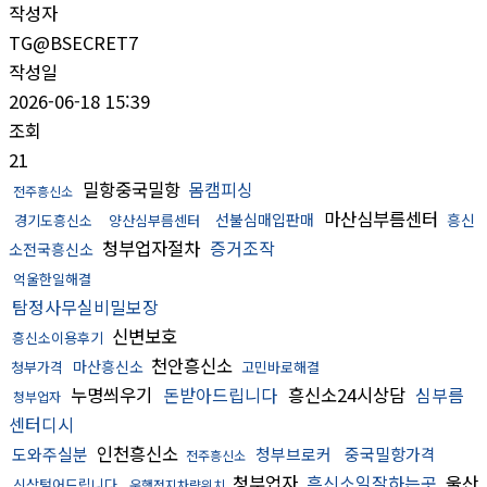
작성자
TG@BSECRET7
작성일
2026-06-18 15:39
조회
21
밀항중국밀항
몸캠피싱
전주흥신소
마산심부름센터
선불심매입판매
흥신
경기도흥신소
양산심부름센터
청부업자절차
증거조작
소전국흥신소
억울한일해결
탐정사무실비밀보장
신변보호
흥신소이용후기
천안흥신소
마산흥신소
청부가격
고민바로해결
누명씌우기
돈받아드립니다
흥신소24시상담
심부름
청부업자
센터디시
인천흥신소
도와주실분
청부브로커
중국밀항가격
전주흥신소
청부업자
흥신소일잘하는곳
울산
신상털어드립니다
운행정지차량위치