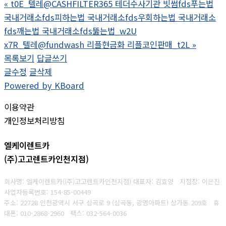
«
t0E_텔레@CASHFILTER365 테더수사기관 빗썸fds푸는법
국내거래소fds피하는법 국내거래소fds우회하는법 국내거래소
fds깨는법 국내거래소fds뚫는법_w2U
x7R_텔레@fundwash 리플현금화 리플코인판매_t2L
»
목록보기
답글쓰기
글수정
글삭제
Powered by KBoard
이용약관
개인정보처리방침
엘케이렌트카
(주)고고렌트카인천지점)
회사명: 엘케이렌트카((주)고고렌트카인천지점) 대표자: 김효양 지점장: 이은진
사업자등록번호:
154-85-00449
주소: 22728 인천광역시 서구 심곡로 9 (심곡동, 광명아파트) 상가동 209호 휴
대폰
: 010-2868-2960
팩스:
032-564-0036