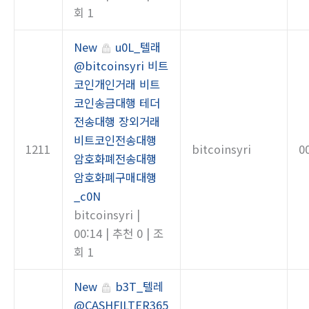
회 1
New
u0L_텔래
@bitcoinsyri 비트
코인개인거래 비트
코인송금대행 테더
전송대행 장외거래
비트코인전송대행
1211
bitcoinsyri
0
암호화폐전송대행
암호화폐구매대행
_c0N
bitcoinsyri
|
00:14
|
추천 0
|
조
회 1
New
b3T_텔레
@CASHFILTER365