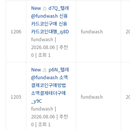
New
d7Q_텔레
@fundwash 신용
카드코인구매 신용
1206
카드코인대행_q8D
fundwash
2
fundwash
|
2026.08.06
|
추천
0
|
조회 1
New
p6N_텔레
@fundwash 소액
결제코인구매방법
소액결제테더구매
1205
fundwash
2
_y9C
fundwash
|
2026.08.06
|
추천
0
|
조회 1