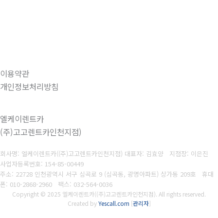
이용약관
개인정보처리방침
엘케이렌트카
(주)고고렌트카인천지점)
회사명: 엘케이렌트카((주)고고렌트카인천지점) 대표자: 김효양 지점장: 이은진
사업자등록번호:
154-85-00449
주소: 22728 인천광역시 서구 심곡로 9 (심곡동, 광명아파트) 상가동 209호 휴대
폰
: 010-2868-2960
팩스:
032-564-0036
Copyright © 2025 엘케이렌트카((주)고고렌트카인천지점). All rights reserved.
Created by
Yescall.com
[
관리자
]