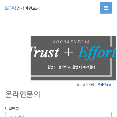
콘
텐
츠
로
건
너
뛰
기
홈
고객센터
온라인문의
온라인문의
비밀번호