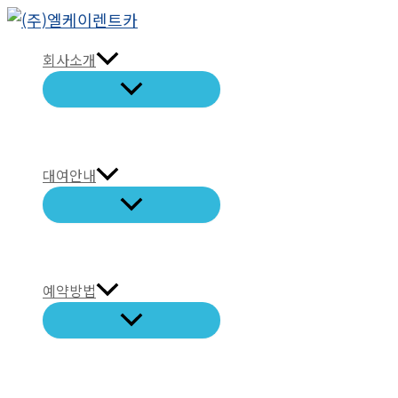
콘
텐
회사소개
츠
로
건
너
뛰
대여안내
기
예약방법