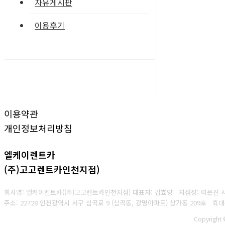
자유게시판
이용후기
이용약관
개인정보처리방침
엘케이렌트카
(주)고고렌트카인천지점)
회사명: 엘케이렌트카((주)고고렌트카인천지점) 대표자: 김효양 지점장: 이은진
주소: 22728 인천광역시 서구 심곡로 9 (심곡동, 광명아파트) 상가동 209호 휴
Copyright