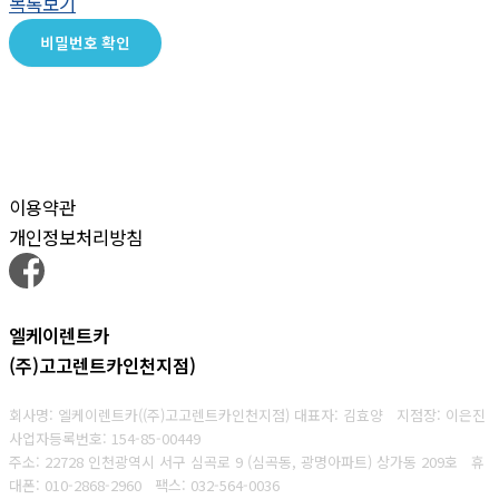
목록보기
비밀번호 확인
이용약관
개인정보처리방침
엘케이렌트카
(주)고고렌트카인천지점)
회사명: 엘케이렌트카((주)고고렌트카인천지점) 대표자: 김효양 지점장: 이은진
사업자등록번호:
154-85-00449
주소: 22728 인천광역시 서구 심곡로 9 (심곡동, 광명아파트) 상가동 209호 휴
대폰
: 010-2868-2960
팩스:
032-564-0036