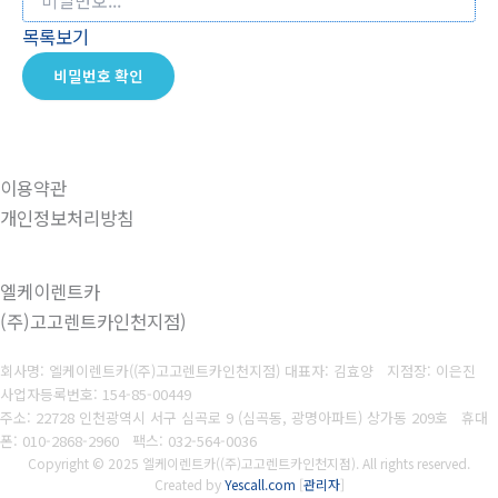
목록보기
비밀번호 확인
이용약관
개인정보처리방침
엘케이렌트카
(주)고고렌트카인천지점)
회사명: 엘케이렌트카((주)고고렌트카인천지점) 대표자: 김효양 지점장: 이은진
사업자등록번호:
154-85-00449
주소: 22728 인천광역시 서구 심곡로 9 (심곡동, 광명아파트) 상가동 209호 휴대
폰
: 010-2868-2960
팩스:
032-564-0036
Copyright © 2025 엘케이렌트카((주)고고렌트카인천지점). All rights reserved.
Created by
Yescall.com
[
관리자
]