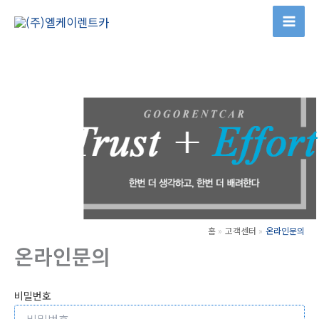
콘
텐
츠
로
건
너
뛰
기
홈
고객센터
온라인문의
온라인문의
비밀번호