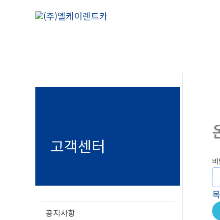
콘
텐
츠
로
건
너
뛰
기
고객센터
비
공지사항