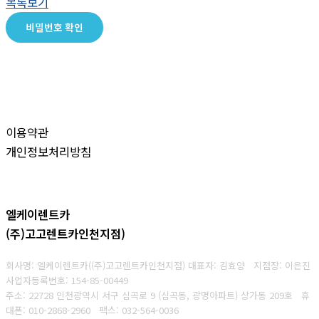
목록보기
비밀번호 확인
이용약관
개인정보처리방침
엘케이렌트카
(주)고고렌트카인천지점)
회사명: 엘케이렌트카((주)고고렌트카인천지점) 대표자: 김효양 지점장: 이은진
사업자등록번호:
154-85-00449
주소: 22728 인천광역시 서구 심곡로 9 (심곡동, 광명아파트) 상가동 209호 휴
대폰
: 010-2868-2960
팩스:
032-564-0036