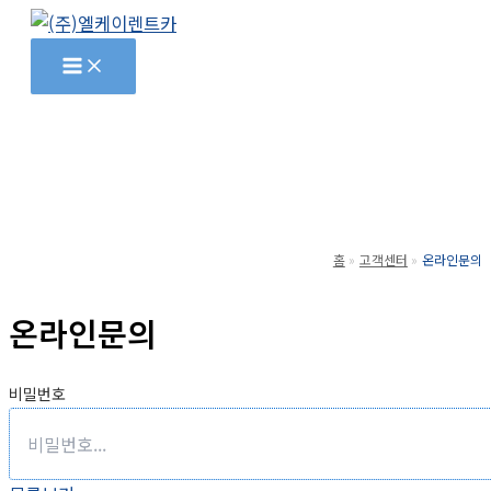
콘
텐
츠
로
건
너
뛰
기
홈
고객센터
온라인문의
온라인문의
비밀번호