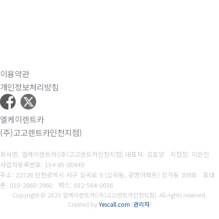
이용약관
개인정보처리방침
엘케이렌트카
(주)고고렌트카인천지점)
회사명: 엘케이렌트카((주)고고렌트카인천지점) 대표자: 김효양 지점장: 이은진
사업자등록번호:
154-85-00449
주소: 22728 인천광역시 서구 심곡로 9 (심곡동, 광명아파트) 상가동 209호 휴대
폰
: 010-2868-2960
팩스:
032-564-0036
Copyright © 2025 엘케이렌트카((주)고고렌트카인천지점). All rights reserved.
Created by
Yescall.com
[
관리자
]