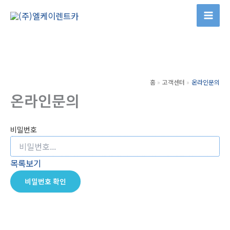
콘
텐
츠
로
건
너
홈
고객센터
온라인문의
뛰
온라인문의
기
비밀번호
목록보기
비밀번호 확인