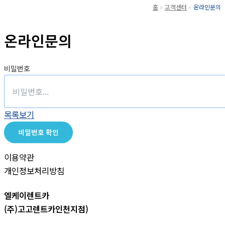
홈
고객센터
온라인문의
온라인문의
비밀번호
목록보기
비밀번호 확인
이용약관
개인정보처리방침
엘케이렌트카
(주)고고렌트카인천지점)