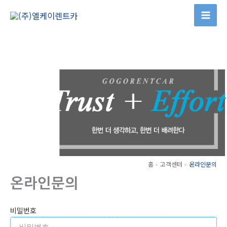
콘
텐
츠
로
건
너
뛰
기
홈
고객센터
온라인문의
온라인문의
비밀번호