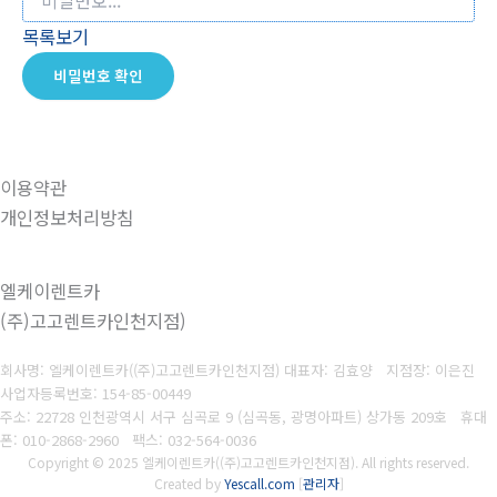
목록보기
비밀번호 확인
이용약관
개인정보처리방침
엘케이렌트카
(주)고고렌트카인천지점)
회사명: 엘케이렌트카((주)고고렌트카인천지점) 대표자: 김효양 지점장: 이은진
사업자등록번호:
154-85-00449
주소: 22728 인천광역시 서구 심곡로 9 (심곡동, 광명아파트) 상가동 209호 휴대
폰
: 010-2868-2960
팩스:
032-564-0036
Copyright © 2025 엘케이렌트카((주)고고렌트카인천지점). All rights reserved.
Created by
Yescall.com
[
관리자
]