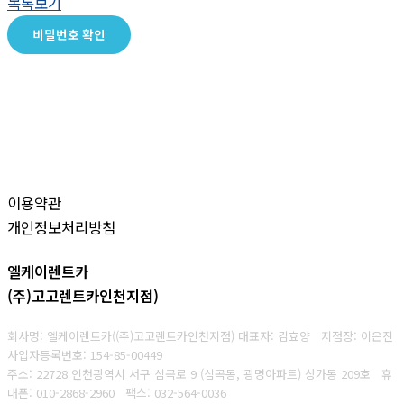
목록보기
비밀번호 확인
이용약관
개인정보처리방침
엘케이렌트카
(주)고고렌트카인천지점)
회사명: 엘케이렌트카((주)고고렌트카인천지점) 대표자: 김효양 지점장: 이은진
사업자등록번호:
154-85-00449
주소: 22728 인천광역시 서구 심곡로 9 (심곡동, 광명아파트) 상가동 209호 휴
대폰
: 010-2868-2960
팩스:
032-564-0036