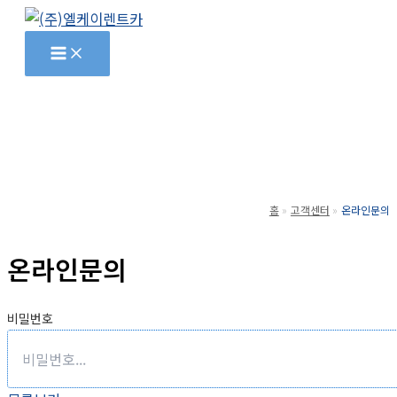
콘
텐
츠
로
건
너
뛰
기
홈
고객센터
온라인문의
온라인문의
비밀번호