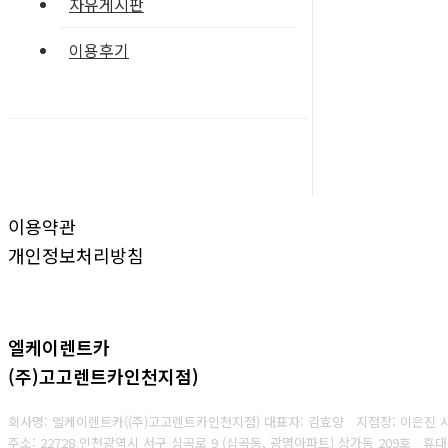
자유게시판
이용후기
이용약관
개인정보처리방침
엘케이렌트카
(주)고고렌트카인천지점)
회사명: 엘케이렌트카((주)고고렌트카인천지점) 대표자: 김효양 지점장: 이은진
주소: 22728 인천광역시 서구 심곡로 9 (심곡동, 광명아파트) 상가동 209호 휴