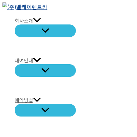
콘
텐
회사소개
츠
로
건
너
뛰
대여안내
기
예약방법